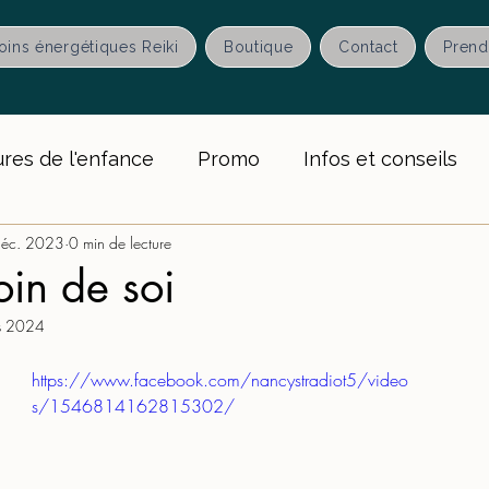
oins énergétiques Reiki
Boutique
Contact
Prend
ures de l'enfance
Promo
Infos et conseils
déc. 2023
0 min de lecture
sletter
Accompagnement
oin de soi
s 2024
https://www.facebook.com/nancystradiot5/video
s/1546814162815302/