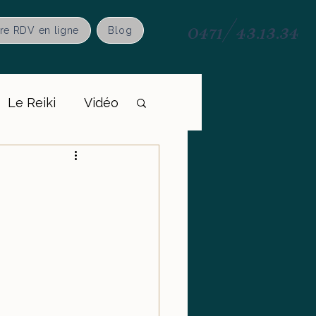
0471/43.13.34
re RDV en ligne
Blog
Le Reiki
Vidéo