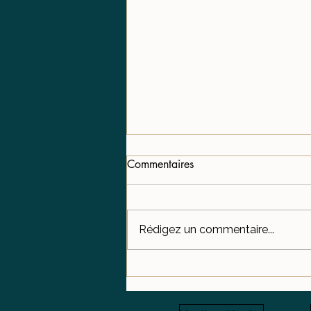
Commentaires
Rédigez un commentaire...
Trouver le bon coach
personnel qualifié à La
Louvière