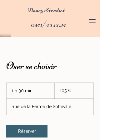
Nancy Stradiot
0471/43.13.34
Oser se choisir
105
euros
1 h 30 min
1
105 €
3
0
Rue de la Ferme de Sotteville
m
i
n
Réserver